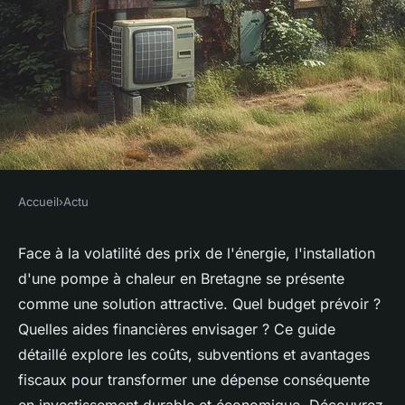
Accueil
›
Actu
ACTU
Prix d'une pompe à chaleur en
Face à la volatilité des prix de l'énergie, l'installation
d'une pompe à chaleur en Bretagne se présente
Bretagne: le guide complet
comme une solution attractive. Quel budget prévoir ?
Quelles aides financières envisager ? Ce guide
claudine
•
1 juin 2024
•
3 min de lecture
détaillé explore les coûts, subventions et avantages
fiscaux pour transformer une dépense conséquente