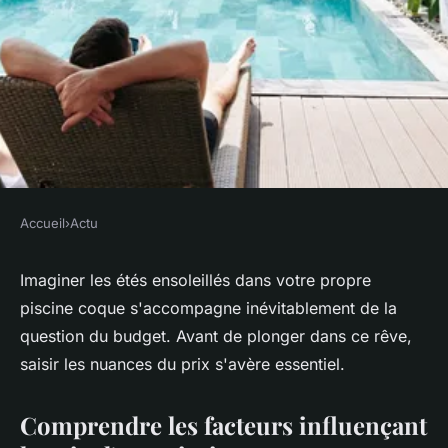
Accueil
›
Actu
ACTU
Prix d'une piscine coque :
Imaginer les étés ensoleillés dans votre propre
piscine coque s'accompagne inévitablement de la
comment faire une estimation
question du budget. Avant de plonger dans ce rêve,
?
saisir les nuances du prix s'avère essentiel.
claudine
•
22 mars 2024
•
3 min de lecture
Comprendre les facteurs influençant