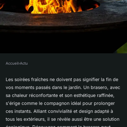
Accueil
›
Actu
ACTU
Brasero : chauffage idéal pour
Les soirées fraîches ne doivent pas signifier la fin de
vos moments passés dans le jardin. Un brasero, avec
votre jardin
sa chaleur réconfortante et son esthétique raffinée,
s'érige comme le compagnon idéal pour prolonger
claudine
•
20 mai 2024
•
3 min de lecture
ces instants. Alliant convivialité et design adapté à
tous les extérieurs, il se révèle aussi être une solution