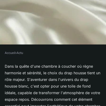
Accueil
›
Actu
ACTU
Drap housse : la couleur
Dans la quête d'une chambre à coucher où règne
harmonie et sérénité, le choix du drap housse tient un
blanche pour une meilleure
rôle majeur. S'aventurer dans l'univers du drap
harmonie
housse blanc, c'est opter pour une toile de fond
idéale, capable de transformer l'atmosphère de votre
claudine
•
21 avril 2024
•
4 min de lecture
espace repos. Découvrons comment cet élément