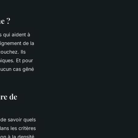
me ?
 qui aident à
lignement de la
couchez. Ils
iques. Et pour
 aucun cas gêné
re de
 de savoir quels
ns les critères
ion à la densité