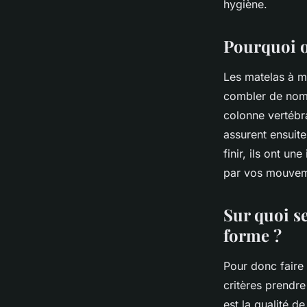
hygiène.
Pourquoi o
Les matelas à m
combler de nomb
colonne vertébra
assurent ensuit
finir, ils ont 
par vos mouveme
Sur quoi s
forme ?
Pour donc faire 
critères prendr
est la qualité de