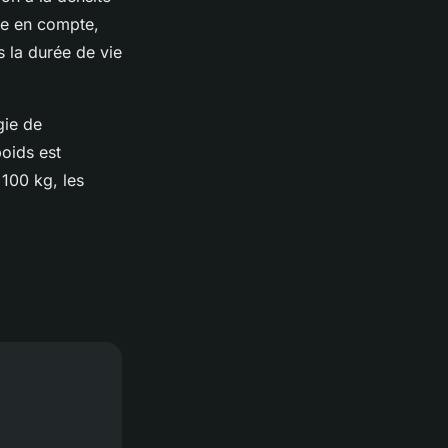
dre en compte,
s la durée de vie
gie de
poids est
 100 kg, les