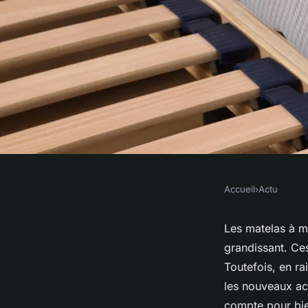
Accueil
›
Actu
ACTU
Quels sont les critè
Les matelas à m
grandissant. Ce
matelas à mémoire 
Toutefois, en ra
les nouveaux acq
compte pour bie