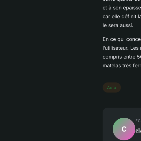
et à son épaisse
car elle définit
le sera aussi.
En ce qui concer
l’utilisateur. L
compris entre 50
matelas très fe
Actu
EC
C
c