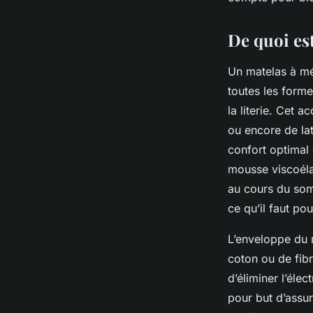
claudine
•
20 septembre 2023
•
2 min de lecture
De quoi es
Un matelas à mé
toutes les form
la literie. Cet
ou encore de lat
confort optimal 
mousse viscoél
au cours du somm
ce qu’il faut po
L’enveloppe du 
coton ou de fib
d’éliminer l’éle
pour but d’assur