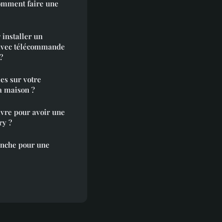
comment faire une
 installer un
e avec télécommande
?
ur votre
a maison ?
ivre pour avoir une
ry ?
anche pour une