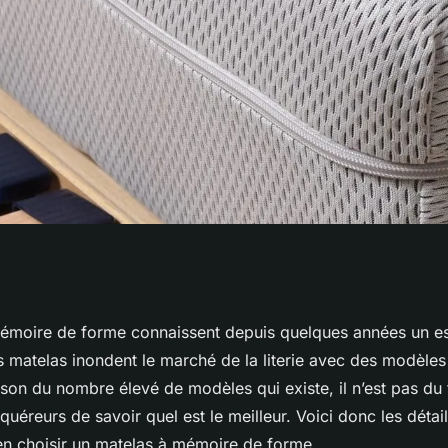
res pour choisir un
émoire de forme connaissent depuis quelques années un e
s matelas inondent le marché de la literie avec des modèles
de forme ?
ison du nombre élevé de modèles qui existe, il n’est pas du 
uéreurs de savoir quel est le meilleur. Voici donc les détai
n choisir un matelas à mémoire de forme.