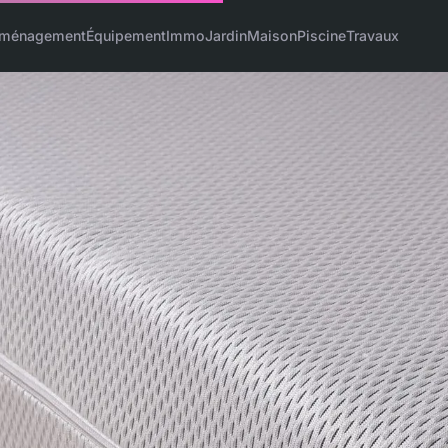
ménagement
Équipement
Immo
Jardin
Maison
Piscine
Travaux