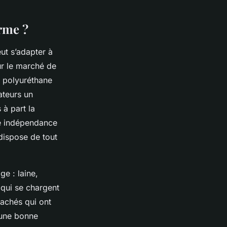
orme ?
ut s’adapter à
ur le marché de
e polyuréthane
ateurs un
 à part la
e indépendance
dispose de tout
e : laine,
qui se chargent
sachés qui ont
r une bonne