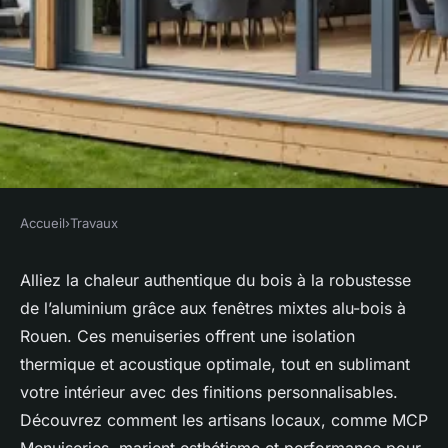
Accueil
›
Travaux
TRAVAUX
Fenêtres mixtes alu-bois à
Alliez la chaleur authentique du bois à la robustesse
de l’aluminium grâce aux fenêtres mixtes alu-bois à
rouen : alliez esthétisme et
Rouen. Ces menuiseries offrent une isolation
performance
thermique et acoustique optimale, tout en sublimant
votre intérieur avec des finitions personnalisables.
claudine
•
8 octobre 2025
•
6 min de lecture
Découvrez comment les artisans locaux, comme MCP