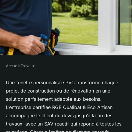
Accueil
›
Travaux
TRAVAUX
Poseur de fenêtre : chaque
Une fenêtre personnalisée PVC transforme chaque
projet de construction ou de rénovation en une
installation pensée pour votre
solution parfaitement adaptée aux besoins.
logement
L’entreprise certifiée RGE Qualibat & Eco Artisan
accompagne le client du devis jusqu’à la fin des
claudine
•
29 novembre 2025
•
6 min de lecture
travaux, avec un SAV réactif qui répond à toutes les