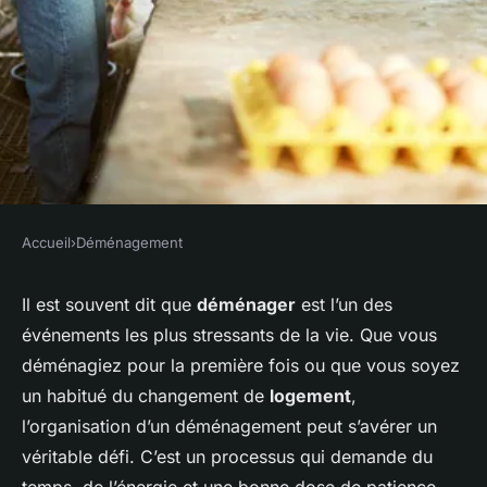
Accueil
›
Déménagement
DÉMÉNAGEMENT
comment organiser
Il est souvent dit que
déménager
est l’un des
événements les plus stressants de la vie. Que vous
efficacement son
déménagiez pour la première fois ou que vous soyez
déménagement
un habitué du changement de
logement
,
l’organisation d’un déménagement peut s’avérer un
claudine
•
6 novembre 2023
•
5 min de lecture
véritable défi. C’est un processus qui demande du