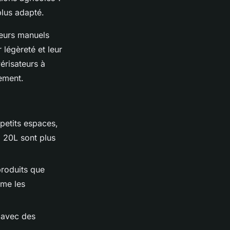
plus adapté.
teurs manuels
 légèreté et leur
érisateurs à
lement.
 petits espaces,
à 20L sont plus
produits que
mme les
s avec des