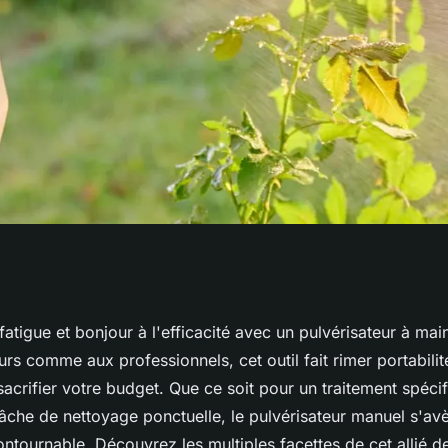
 un pulvérisateur
 fatigue et bonjour à l'efficacité avec un pulvérisateur à ma
urs comme aux professionnels, cet outil fait rimer portabili
sacrifier votre budget. Que ce soit pour un traitement spéci
âche de nettoyage ponctuelle, le pulvérisateur manuel s'avè
tournable. Découvrez les multiples facettes de cet allié d