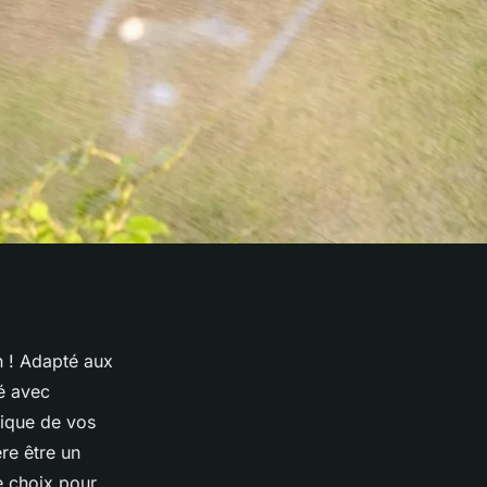
in ! Adapté aux
té avec
fique de vos
re être un
e choix pour