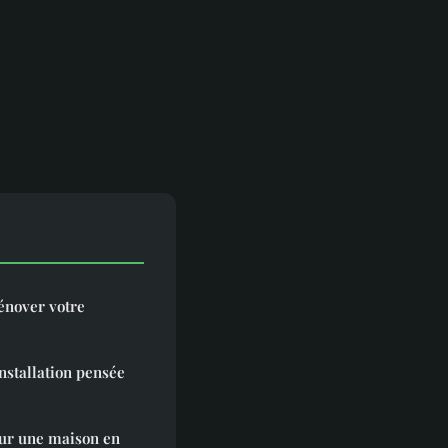
rénover votre
nstallation pensée
our une maison en