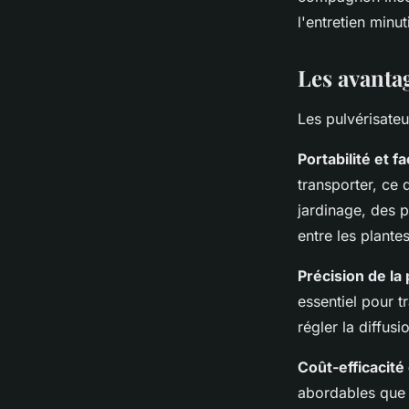
claudine
•
28 février 2024
•
3 min de lecture
l'entretien minut
Les avanta
Les pulvérisateu
Portabilité et fa
transporter, ce 
jardinage, des p
entre les plante
Précision de la 
essentiel pour t
régler la diffus
Coût-efficacité 
abordables que 