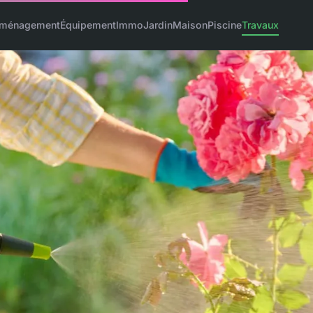
ménagement
Équipement
Immo
Jardin
Maison
Piscine
Travaux