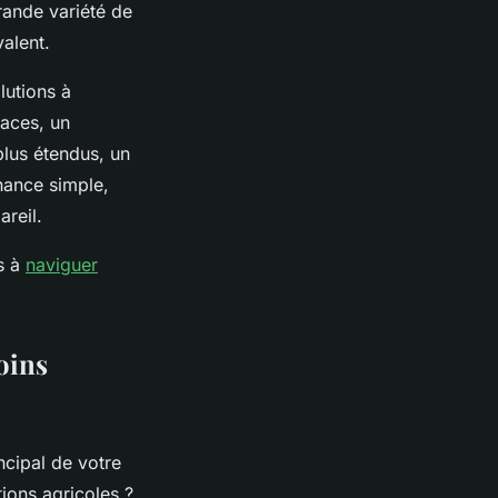
grande variété de
valent.
lutions à
paces, un
plus étendus, un
nance simple,
areil.
as à
naviguer
oins
ncipal de votre
tions agricoles ?