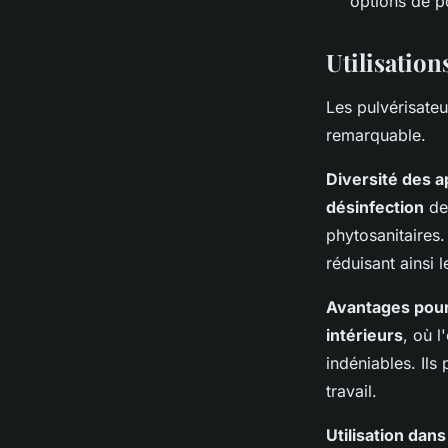
options de p
Utilisation
Les pulvérisateu
remarquable.
Diversité des a
désinfection
des
phytosanitaires.
réduisant ainsi 
Avantages pour
intérieurs
, où l
indéniables. Ils
travail.
Utilisation dan