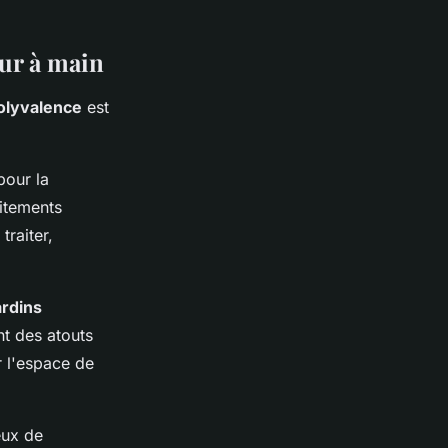
eur à main
olyvalence
est
pour la
aitements
traiter,
ardins
ont des atouts
r l'espace de
eux de