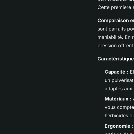
Cette première é
Comparaison en
sont parfaits pou
maniabilité. En
pression offrent
Caractéristique
Capacité
: El
un pulvérisat
adaptés aux 
Matériaux
: 
vous comptez
herbicides ou
Ergonomie
: