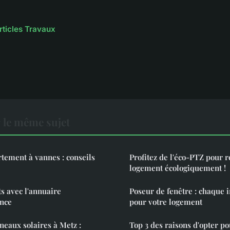
articles Travaux
 le même sujet
tement à vannes : conseils
Profitez de l'éco-PTZ pour 
logement écologiquement !
s avec l'annuaire
Poseur de fenêtre : chaque i
ance
pour votre logement
neaux solaires à Metz :
Top 3 des raisons d'opter p