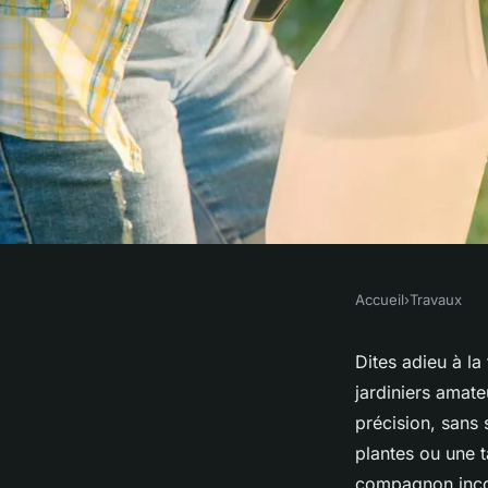
Accueil
›
Travaux
TRAVAUX
Pourquoi opter pour
Dites adieu à la
jardiniers amate
à main ?
précision, sans 
plantes ou une t
compagnon incon