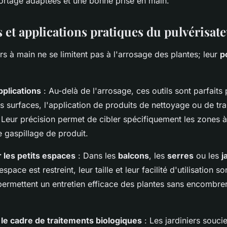
ortage adaptées et une bonne prise en main.
s et applications pratiques du pulvérisat
rs à main ne se limitent pas à l'arrosage des plantes; leur
p
pplications
: Au-delà de l'arrosage, ces outils sont parfaits 
 surfaces, l'application de produits de nettoyage ou de tr
 Leur précision permet de cibler spécifiquement les zones à 
le gaspillage de produit.
 les petits espaces
: Dans les
balcons
, les
serres
ou les
j
'espace est restreint, leur taille et leur facilité d'utilisation s
 permettent un entretien efficace des plantes sans encombre
s le cadre de traitements biologiques
: Les jardiniers souci