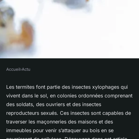
Accueil
›
Actu
ACTU
Termites : diagnostic et
Les termites font partie des insectes xylophages qui
vivent dans le sol, en colonies ordonnées comprenant
traitement efficaces
des soldats, des ouvriers et des insectes
reproducteurs sexués. Ces insectes sont capables de
claudine
•
21 novembre 2023
•
3 min de lecture
traverser les maçonneries des maisons et des
immeubles pour venir s’attaquer au bois en se